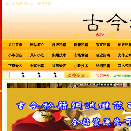
进入会员管理中心
|
账号注册
返回首页
网站简介
超级秘籍
网赚秘籍
致富秘籍
彩票秘
小本创业
风味小吃
实用技术
市场营销
创业指南
文体艺
下载专区
创富书库
红黑绿客
小吃技术
绝招秘籍
武术气
官方网址：
www.gjmj